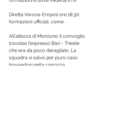
formazioni e dove vederla in tv
Diretta Verona-Empoli ore 18.30: 
formazioni ufficiali, come
All'altezza di Monzuno il convoglio 
travolse l'espresso Bari - Trieste 
che era da poco deragliato. La 
squadra si salvò per puro caso 
trovandosi nella carrozza 
ristorante al momento 
dell'incidente che costò comunque 
la vita a 40 persone. L'inno 
dell'Hellas Verona Verona Beat dei 
Gatti di Vicolo Miracoli, un gruppo 
comico e musicale famoso negli 
anni '70/'80 formato da Jerry Calà, 
Umberto Smaila, Franco Oppini tra 
gli altri.