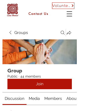
Volunteer
Contact Us
Groups
Group
Public
·
44 members
Join
Discussion
Media
Members
About