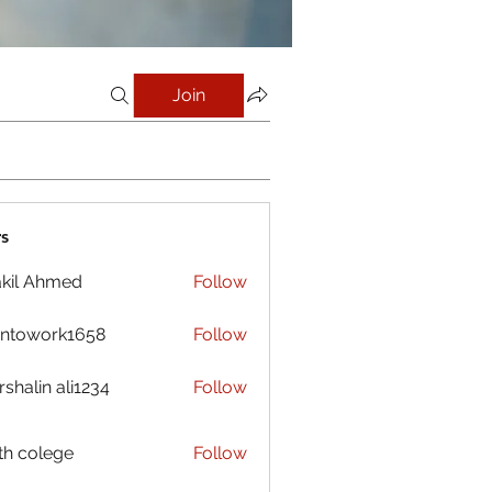
Join
s
kil Ahmed
Follow
antowork1658
Follow
ork1658
shalin ali1234
Follow
h colege
Follow