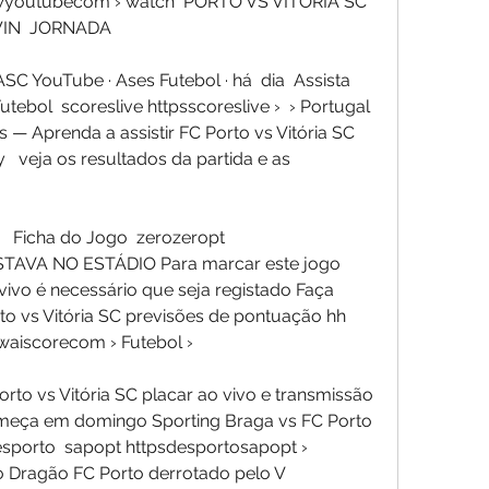
outubecom › watch  PORTO VS VITÓRIA SC 
WIN  JORNADA
utebol  scoreslive httpsscoreslive ›  › Portugal 
s — Aprenda a assistir FC Porto vs Vitória SC 
  veja os resultados da partida e as 
   Ficha do Jogo  zerozeropt 
STAVA NO ESTÁDIO Para marcar este jogo 
ivo é necessário que seja registado Faça 
to vs Vitória SC previsões de pontuação hh  
aiscorecom › Futebol › 
orto vs Vitória SC placar ao vivo e transmissão 
meça em domingo Sporting Braga vs FC Porto  
esporto  sapopt httpsdesportosapopt › 
o Dragão FC Porto derrotado pelo V 