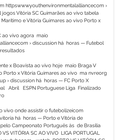
om httpswwwyouthenvironmentalalliancecom › 
 jogos Vitória SC Guimarães ao vivo tabela 
 Marítimo e Vitória Guimares ao vivo Porto x 
C ao vivo agora  maio 
liancecom › discussion há  horas — Futebol 
 resultados 
nte x Boavista ao vivo hoje  maio Braga V 
 Porto x Vitória Guimares ao vivo  ma nvreorg 
 › discussion há  horas — FC Porto X 
   Abril   ESPN Portuguese Liga  Finalizado  
ro 
 vivo onde assistir o futebolizeicom 
itoria há  horas — Porto e Vitória de 
elo Campeonato Português às  de Brasília 
O VS VITÓRIA SC AO VIVO  LIGA PORTUGAL 