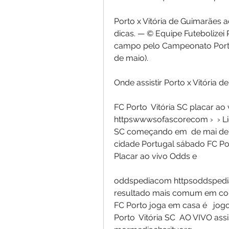
Porto x Vitória de Guimarães ao
dicas. — © Equipe Futebolizei 
campo pelo Campeonato Portugu
de maio).
Onde assistir Porto x Vitória 
FC Porto  Vitória SC placar a
httpswwwsofascorecom ›  › Lig
SC começando em  de mai de  
cidade Portugal sábado FC Porto
Placar ao vivo Odds e
oddspediacom httpsoddspediac
resultado mais comum em conf
FC Porto joga em casa é   jog
Porto  Vitória SC  AO VIVO assis