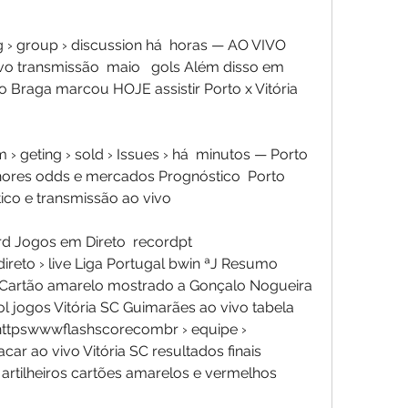
 group › discussion há  horas — AO VIVO 
vivo transmissão  maio   gols Além disso em 
o Braga marcou HOJE assistir Porto x Vitória 
 geting › sold › Issues › há  minutos — Porto 
hores odds e mercados Prognóstico  Porto  
ico e transmissão ao vivo
d Jogos em Direto  recordpt 
eto › live Liga Portugal bwin ªJ Resumo 
  Cartão amarelo mostrado a Gonçalo Nogueira 
l jogos Vitória SC Guimarães ao vivo tabela 
httpswwwflashscorecombr › equipe › 
ar ao vivo Vitória SC resultados finais 
rtilheiros cartões amarelos e vermelhos 