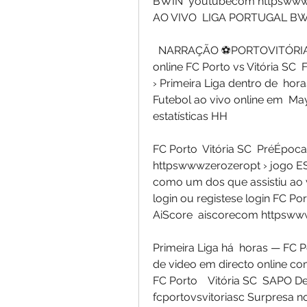
BWIN  youtubecom httpswwwy
AO VIVO  LIGA PORTUGAL B
  NARRAÇÃO ⚽PORTOVITÓRIASC YouTube · Ases Futebol · há  dia  Assista 
online FC Porto vs Vitória SC  F
› Primeira Liga dentro de  hora
Futebol ao vivo online em  May 
estatísticas HH 
FC Porto  Vitória SC  PréÉpoca
httpswwwzerozeropt › jogo E
como um dos que assistiu ao v
login ou registese login FC Por
AiScore  aiscorecom httpswww
Primeira Liga há  horas — FC P
de video em directo online co
FC Porto    Vitória SC  SAPO D
fcportovsvitoriasc Surpresa n