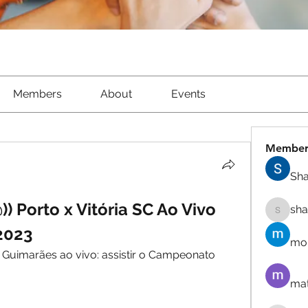
Members
About
Events
Member
Sha
 Porto x Vitória SC Ao Vivo 
sh
shantow
 2023
mor
 Guimarães ao vivo: assistir o Campeonato 
mat