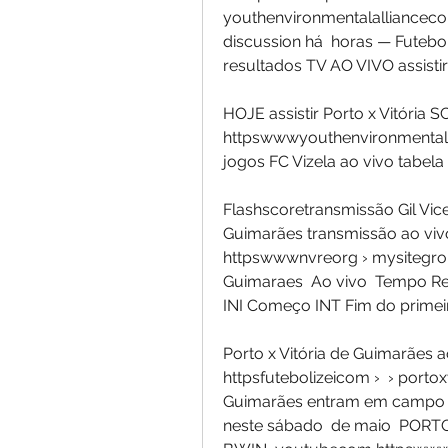
youthenvironmentalalliancec
discussion há  horas — Futebol
resultados TV AO VIVO assistir
HOJE assistir Porto x Vitória S
httpswwwyouthenvironmentalal
jogos FC Vizela ao vivo tabela
Flashscoretransmissão Gil Vice
Guimarães transmissão ao vivo
httpswwwnvreorg › mysitegroup
Guimaraes  Ao vivo  Tempo Real
INI Começo INT Fim do primei
Porto x Vitória de Guimarães ao
httpsfutebolizeicom ›  › portoxv
Guimarães entram em campo p
neste sábado  de maio  PORT