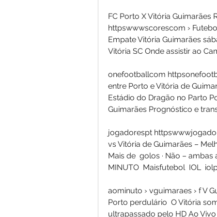
FC Porto X Vitória Guimarães 
httpswwwscorescom › Futebol 
Empate Vitória Guimarães sába
Vitória SC Onde assistir ao 
onefootballcom httpsonefootbal
entre Porto e Vitória de Guim
Estádio do Dragão no Parto Port
Guimarães Prognóstico e tran
jogadorespt httpswwwjogadore
vs Vitória de Guimarães – Melh
Mais de  golos · Não – ambas 
MINUTO  Maisfutebol  IOL  iolp
aominuto › vguimaraes › f V Gu
Porto perdulário  O Vitória so
ultrapassado pelo HD Ao Vivo P