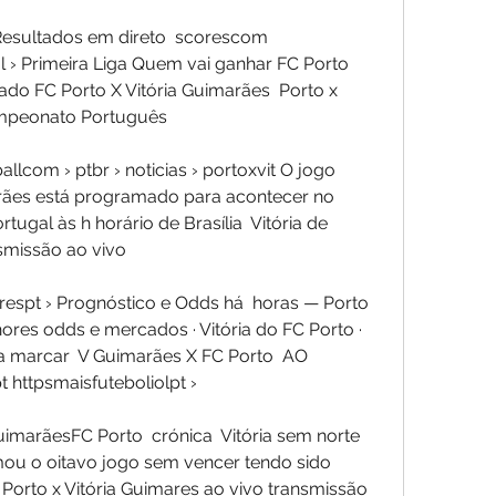
Resultados em direto  scorescom 
› Primeira Liga Quem vai ganhar FC Porto 
do FC Porto X Vitória Guimarães  Porto x 
Campeonato Português
lcom › ptbr › noticias › portoxvit O jogo 
arães está programado para acontecer no 
ugal às h horário de Brasília  Vitória de 
smissão ao vivo 
spt › Prognóstico e Odds há  horas — Porto 
ores odds e mercados · Vitória do FC Porto · 
a marcar  V Guimarães X FC Porto  AO 
t httpsmaisfuteboliolpt › 
imarãesFC Porto  crónica  Vitória sem norte 
mou o oitavo jogo sem vencer tendo sido 
orto x Vitória Guimares ao vivo transmissão  