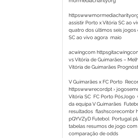
mormediacharityorg
httpswwwmormediacharityorg ›
assistir Porto x Vitória SC ao 
quatro dos últimos seis jogos 
SC ao vivo agora  maio
acwingcom httpsgitacwingcom ›
vs Vitória de Guimarães – Mel
Vitória de Guimarães Prognóst
V Guimarães x FC Porto  Recor
httpswwwrecordpt › jogosemdir
Vitória SC  FC Porto PósJogo
da equipa V Guimarães  Futebo
resultados  flashscorecombr 
pQYVZyD Futebol  Portugal plac
tabelas resumos de jogo com a
comparação de odds 