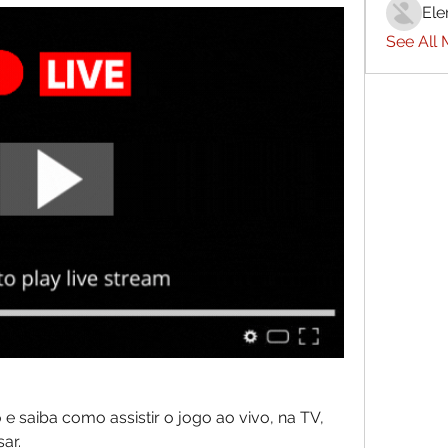
Ele
See All
o e saiba como assistir o jogo ao vivo, na TV, 
ar.