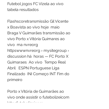
Futebol jogos FC Vizela ao vivo 
tabela resultados 
Flashscoretransmissão Gil Vicente 
x Boavista ao vivo hoje  maio 
Braga V Guimarães transmissão ao 
vivo Porto x Vitória Guimares ao 
vivo  ma nvreorg 
httpswwwnvreorg › mysitegroup › 
discussion há  horas — FC Porto X 
Guimaraes  Ao vivo  Tempo Real   
Abril   ESPN Portuguese Liga  
Finalizado  INI Começo INT Fim do 
primeiro 
Porto x Vitória de Guimarães ao 
vivo onde assistir o futebolizeicom 
httpsfutebolizeicom ›  › 
portoxvitoria há  horas — Porto e 