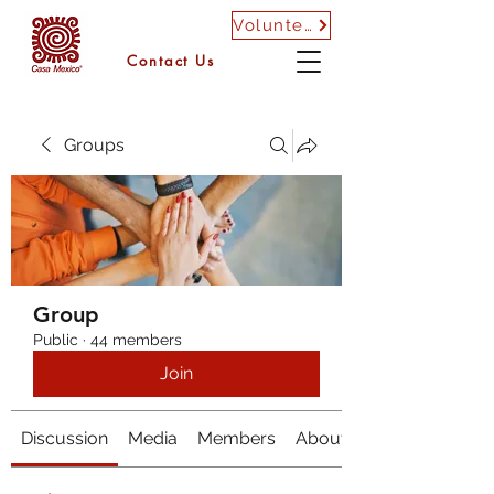
Volunteer
Contact Us
Groups
Group
Public
·
44 members
Join
Discussion
Media
Members
About