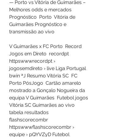
— Porto vs Vitória de Guimarães – 
Melhores odds e mercados 
Prognóstico  Porto  Vitória de 
Guimarães Prognóstico e 
transmissão ao vivo
V Guimarães x FC Porto  Record 
Jogos em Direto  recordpt 
httpswwwrecordpt › 
jogosemdireto › live Liga Portugal 
bwin ªJ Resumo Vitória SC  FC 
Porto PósJogo  Cartão amarelo 
mostrado a Gonçalo Nogueira da 
equipa V Guimarães  Futebol jogos 
Vitória SC Guimarães ao vivo 
tabela resultados  
flashscorecombr 
httpswwwflashscorecombr › 
equipe › pQYVZyD Futebol  