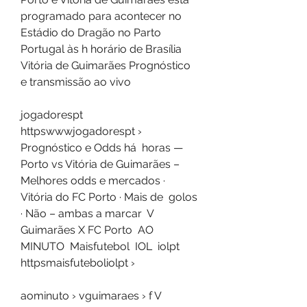
programado para acontecer no 
Estádio do Dragão no Parto 
Portugal às h horário de Brasília  
Vitória de Guimarães Prognóstico 
e transmissão ao vivo 
jogadorespt 
httpswwwjogadorespt › 
Prognóstico e Odds há  horas — 
Porto vs Vitória de Guimarães – 
Melhores odds e mercados · 
Vitória do FC Porto · Mais de  golos 
· Não – ambas a marcar  V 
Guimarães X FC Porto  AO 
MINUTO  Maisfutebol  IOL  iolpt 
httpsmaisfuteboliolpt › 
aominuto › vguimaraes › f V 